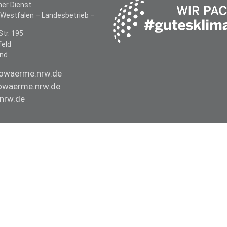
her Dienst
-Westfalen –
Landesbetrieb –
Str. 195
feld
and
owaerme.nrw.de
waerme.nrw.de
nrw.de