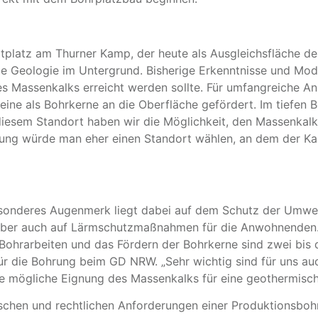
platz am Thurner Kamp, der heute als Ausgleichsfläche der
ie Geologie im Untergrund. Bisherige Erkenntnisse und Mode
es Massenkalks erreicht werden sollte. Für umfangreiche A
ine als Bohrkerne an die Oberfläche gefördert. Im tiefen 
esem Standort haben wir die Möglichkeit, den Massenkalk 
g würde man eher einen Standort wählen, an dem der Kalkst
esonderes Augenmerk liegt dabei auf dem Schutz der Umwel
 aber auch auf Lärmschutzmaßnahmen für die Anwohnenden.
Bohrarbeiten und das Fördern der Bohrkerne sind zwei bis d
ür die Bohrung beim GD NRW. „Sehr wichtig sind für uns a
ie mögliche Eignung des Massenkalks für eine geothermisch
schen und rechtlichen Anforderungen einer Produktionsbohr