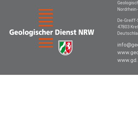
Geologisc
Nordrhein
De-Greiff-
47803 Kre
Deutschl
info@ge
www.geo
www.gd.