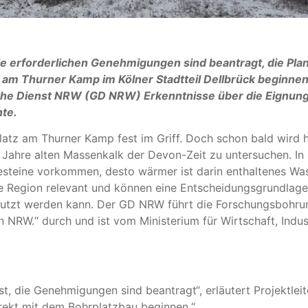
e erforderlichen Genehmigungen sind beantragt, die Plan
 am Thurner Kamp im Kölner Stadtteil Dellbrück beginnen. 
che Dienst NRW (GD NRW) Erkenntnisse über die Eignung 
te.
tz am Thurner Kamp fest im Griff. Doch schon bald wird hi
en Jahre alten Massenkalk der Devon-Zeit zu untersuchen. I
Gesteine vorkommen, desto wärmer ist darin enthaltenes Wa
 Region relevant und können eine Entscheidungsgrundlage s
nutzt werden kann. Der GD NRW führt die Forschungsbohru
RW.“ durch und ist vom Ministerium für Wirtschaft, Indus
 die Genehmigungen sind beantragt“, erläutert Projektleite
ekt mit dem Bohrplatzbau beginnen.“