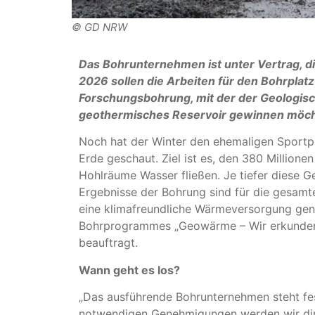
© GD NRW
Das Bohrunternehmen ist unter Vertrag, di
2026 sollen die Arbeiten für den Bohrplatz
Forschungsbohrung, mit der der Geologis
geothermisches Reservoir gewinnen möch
Noch hat der Winter den ehemaligen Sportpla
Erde geschaut. Ziel ist es, den 380 Million
Hohlräume Wasser fließen. Je tiefer diese 
Ergebnisse der Bohrung sind für die gesamte
eine klimafreundliche Wärmeversorgung ge
Bohrprogrammes „Geowärme – Wir erkunden N
beauftragt.
Wann geht es los?
„Das ausführende Bohrunternehmen steht fest,
notwendigen Genehmigungen werden wir dir