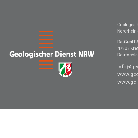
Geologisc
Nordrhein
De-Greiff-
47803 Kre
Deutschl
info@ge
www.geo
www.gd.