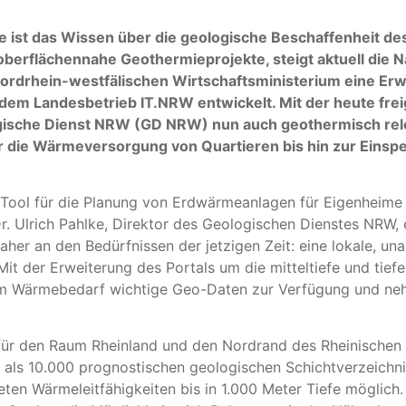
e ist das Wissen über die geologische Beschaffenheit de
berflächennahe Geothermieprojekte, steigt aktuell die N
nordrhein-westfälischen Wirtschaftsministerium eine Erw
em Landesbetrieb IT.NRW entwickelt. Mit der heute frei
ogische Dienst NRW (GD NRW) nun auch geothermisch rele
für die Wärmeversorgung von Quartieren bis hin zur Eins
es Tool für die Planung von Erdwärmeanlagen für Eigenheim
 Ulrich Pahlke, Direktor des Geologischen Dienstes NRW, er
her an den Bedürfnissen der jetzigen Zeit: eine lokale, un
t der Erweiterung des Portals um die mitteltiefe und tief
m Wärmebedarf wichtige Geo-Daten zur Verfügung und nehm
n für den Raum Rheinland und den Nordrand des Rheinischen S
 als 10.000 prognostischen geologischen Schichtverzeichni
eten Wärmeleitfähigkeiten bis in 1.000 Meter Tiefe mögli