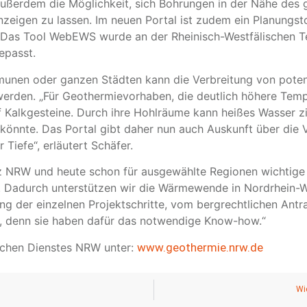
außerdem die Möglichkeit, sich Bohrungen in der Nähe des 
zeigen zu lassen. Im neuen Portal ist zudem ein Planungst
n. Das Tool WebEWS wurde an der Rheinisch-Westfälischen
epasst.
nen oder ganzen Städten kann die Verbreitung von potenz
erden. „Für Geothermievorhaben, die deutlich höhere Tempe
f Kalkgesteine. Durch ihre Hohlräume kann heißes Wasser zi
nnte. Das Portal gibt daher nun auch Auskunft über die V
 Tiefe“, erläutert Schäfer.
nz NRW und heute schon für ausgewählte Regionen wichtige 
 Dadurch unterstützen wir die Wärmewende in Nordrhein-Wes
 der einzelnen Projektschritte, vom bergrechtlichen Antrag
, denn sie haben dafür das notwendige Know-how.“
ischen Dienstes NRW unter:
www.geothermie.nrw.de
n
Wi