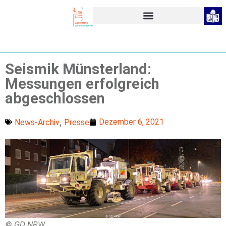
Seismik Münsterland:
Messungen erfolgreich
abgeschlossen
,
Dezember 6, 2021
News-Archiv
Presse
© GD NRW