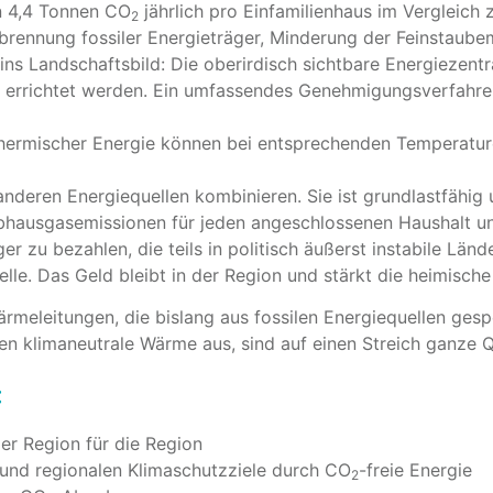
n 4,4 Tonnen CO
jährlich pro Einfamilienhaus im Vergleich 
2
rbrennung fossiler Energieträger, Minderung der Feinstaube
 ins Landschaftsbild: Die oberirdisch sichtbare Energiezent
r errichtet werden. Ein umfassendes Genehmigungsverfahre
hermischer Energie können bei entsprechenden Temperatu
anderen Energiequellen kombinieren. Sie ist grundlastfähig 
bhausgasemissionen für jeden angeschlossenen Haushalt un
er zu bezahlen, die teils in politisch äußerst instabile Lände
le. Das Geld bleibt in der Region und stärkt die heimische
ärmeleitungen, die bislang aus fossilen Energiequellen ges
en klimaneutrale Wärme aus, sind auf einen Streich ganze 
:
er Region für die Region
und regionalen Klimaschutzziele durch CO
-freie Energie
2