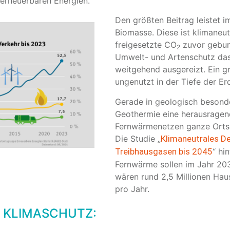
erneuerbaren Energien.
Den größten Beitrag leistet
Biomasse. Diese ist klimaneut
freigesetzte CO
zuvor gebund
2
Umwelt- und Artenschutz das
weitgehend ausgereizt. Ein g
ungenutzt in der Tiefe der Er
Gerade in geologisch besonde
Geothermie eine herausragen
Fernwärmenetzen ganze Ortsc
Die Studie „
Klimaneutrales Deu
Treibhausgasen bis 2045
“ hi
Fernwärme sollen im Jahr 20
wären rund 2,5 Millionen Ha
pro Jahr.
D KLIMASCHUTZ: