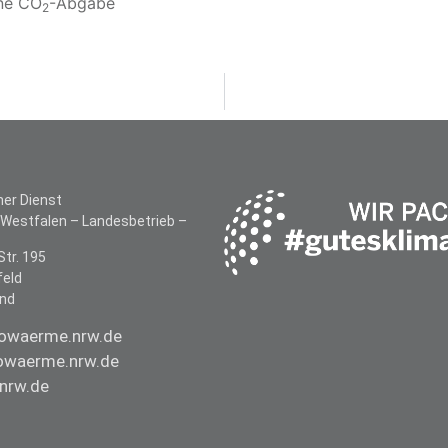
hne CO
-Abgabe
2
her Dienst
-Westfalen –
Landesbetrieb –
Str. 195
feld
and
owaerme.nrw.de
waerme.nrw.de
nrw.de