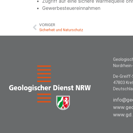
Zugriff auf eine sichere Wärmequelle o
Gewerbesteuereinnahmen
VORIGER
Sicherheit und Naturschutz
Geologisc
Nordrhein
De-Greiff-
47803 Kre
Deutschl
info@ge
www.geo
www.gd.