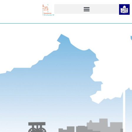
Geothermieportal
NRW