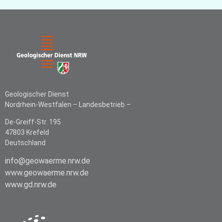
Geologischer Dienst
Nordrhein-Westfalen –
Landesbetrieb –
De-Greiff-Str. 195
47803 Krefeld
Deutschland
info@geowaerme.nrw.de
www.geowaerme.nrw.de
www.gd.nrw.de