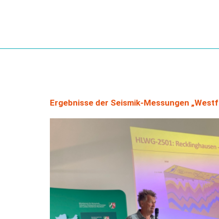
Kategorie:
News-
Ergebnisse der Seismik-Messungen „Westfäl